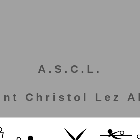
A.S.C.L.
int Christol Lez A