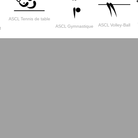
ASCL Tennis de table
ASCL Volley-Ball
ASCL Gymnastique
t